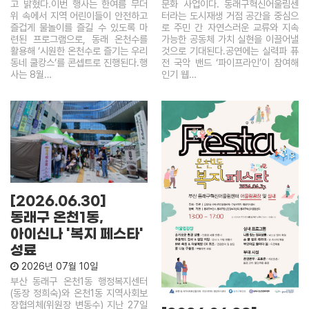
고 밝혔다.이번 행사는 한여름 무더
문화 사업이다. 동래구혁신어울림센
위 속에서 지역 어린이들이 안전하고
터라는 도시재생 거점 공간을 중심으
즐겁게 물놀이를 즐길 수 있도록 마
로 주민 간 자연스러운 교류와 지속
련된 프로그램으로, 동래 온천수를
가능한 공동체 가치 실현을 이끌어낼
활용해 ‘시원한 온천수로 즐기는 우리
것으로 기대된다.공연에는 실력파 퓨
동네 쿨캉스’를 콘셉트로 진행된다.행
전 국악 밴드 ‘파이프라인’이 참여해
사는 8월…
인기 웹…
[2026.06.30]
동래구 온천1동,
아이신나 '복지 페스타'
성료
2026년 07월 10일
부산 동래구 온천1동 행정복지센터
(동장 정희숙)와 온천1동 지역사회보
장협의체(위원장 변동수) 지난 27일