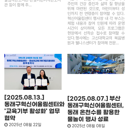
주민의 건강 증진과 삶의 질 향상을
관 등이 함께 추…
위해 마련된 것으로, 어린이부터 성
인까지 전 연령층이 참여할 수 있다.
혁신어울림센터 행사장 내 각 부스는
체험 내용과 참여 인원에 따라 운영
시간이 상이하며, 모든 프로그램은
현장에서 선착순 접수로 참여할 수
있다.행사에는 고신대학교의 복음병
원과 웰니스센터가 참여해 전문…
[2025.08.13.]
[2025.08.07.] 부산
동래구혁신어울림센터와
동래구혁신어울림센터,
'교육기부 활성화' 업무
동래 온천수를 활용한
협약
물놀이 행사 성료
2025년 08월 22일
2025년 08월 08일