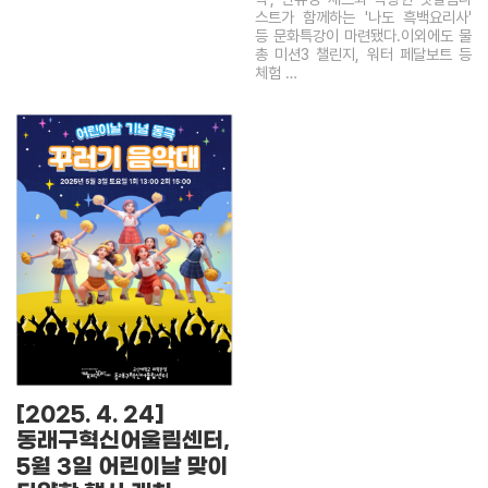
스트가 함께하는 '나도 흑백요리사'
등 문화특강이 마련됐다.이외에도 물
총 미션3 챌린지, 워터 페달보트 등
체험 …
[2025. 4. 24]
동래구혁신어울림센터,
5월 3일 어린이날 맞이