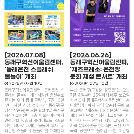
내
보
홀
도
견
오
자
학
시
료
신
는
청
길
만
족
작
이
도
은
용
조
도
안
[2026.07.08]
[2026.06.26]
사
서
내
동래구혁신어울림센터,
동래구혁신어울림센터,
관
'동래온천 스플래쉬
'재즈프레소: 온천장
견
학
물놀이' 개최
문화 재생 콘서트' 개최
신
2026년 07월 10일
2026년 07월 10일
청
동래구혁신어울림센터, '동래온천 스
부산 동래구(구청장 장준용)는 오는
플래쉬 물놀이' 개최시원한 온천수로
7월 4일부터 25일까지 매주 토요일
즐기는 우리 동네 쿨캉스, 7월 16일
저녁 6시 동래구혁신어울림센터 1층
부터 사전 신청 접수부산 동래구(구
어울림카페에서 지역 맞춤형 문화 프
청장 장준용)는 오는 8월 1일 동래구
로그램인 ‘재즈프레소 : 온천장 문화
혁신어울림센터 1층 어울림마당에서
재생 콘서트’를 개최한다고 밝혔다.이
연령대별 맞춤형 슬라이드풀 3종을
번 콘서트는 온천장 지역 고유의 역
메인 테마로 내세운 물놀이 행사 ‘동
사와 문화자원을 현대적인 퓨전 재즈
래온천 스플래쉬 물놀이’를 개최한다
국악 공연으로 풀어낸 주민 체감형