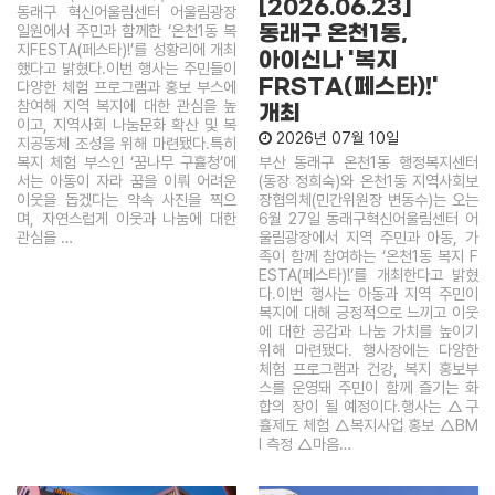
[2026.06.23]
동래구 혁신어울림센터 어울림광장
동래구 온천1동,
일원에서 주민과 함께한 ‘온천1동 복
지FESTA(페스타)!’를 성황리에 개최
아이신나 '복지
했다고 밝혔다.이번 행사는 주민들이
FRSTA(페스타)!'
다양한 체험 프로그램과 홍보 부스에
참여해 지역 복지에 대한 관심을 높
개최
이고, 지역사회 나눔문화 확산 및 복
2026년 07월 10일
지공동체 조성을 위해 마련됐다.특히
부산 동래구 온천1동 행정복지센터
복지 체험 부스인 ‘꿈나무 구휼청’에
(동장 정희숙)와 온천1동 지역사회보
서는 아동이 자라 꿈을 이뤄 어려운
장협의체(민간위원장 변동수)는 오는
이웃을 돕겠다는 약속 사진을 찍으
6월 27일 동래구혁신어울림센터 어
며, 자연스럽게 이웃과 나눔에 대한
울림광장에서 지역 주민과 아동, 가
관심을 …
족이 함께 참여하는 ‘온천1동 복지 F
ESTA(페스타)!’를 개최한다고 밝혔
다.이번 행사는 아동과 지역 주민이
복지에 대해 긍정적으로 느끼고 이웃
에 대한 공감과 나눔 가치를 높이기
위해 마련됐다. 행사장에는 다양한
체험 프로그램과 건강, 복지 홍보부
스를 운영돼 주민이 함께 즐기는 화
합의 장이 될 예정이다.행사는 △구
휼제도 체험 △복지사업 홍보 △BM
I 측정 △마음…