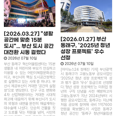
[2026.03.27] "생활
[2026.01.27] 부산
공간에 맞춘 15분
동래구, '2025년 청년
도시"... 부산 도시 공간
성장 프로젝트' 우수
대전환 시동 걸렸다
선정
2026년 07월 10일
2026년 07월 10일
부산 동래구 혁신어울림센터는 15분
생활권 내 어린이와 부모가 안심하고
[아이뉴스24 정예진 기자] 부산광역
이용할 수 있는 어린이복합문화공간
시 동래구가 고용노동부 공모사업인
이고, 부산시의 핵심 도시공간정책으
‘2025년 청년 성장 프로젝트’의 성
로 실행하고 있는 사례 중 하나다. 부
과 평가 결과 ‘우수’ 등급으로 선정됐
산시 제공부산이 거대한 ‘공간의 실험
다.‘청년 성장 프로젝트’는 미취업 청
장’으로 변모한다. 인구 구조 변화와
년의 구직 단념을 사전 예방하고자
4차 산업혁명이라는 거대한 시대적
고용노동부가 지난 2024년부터 시
파고에 대응하기 위해 부산시가 도시
행한 공모사업으로, 동래구는 지난해
의 외형과 내면을 완전히 재설계하는
처음 공모에 참여해 국비 1억7600
대수술에 나섰다. 단순히 건물을 짓
만원을 확보했다.이 사업은 동래구
고 도로를 닦는 차원을 넘어, 시민의
청년 공간인 ‘동래구 청년어울림센