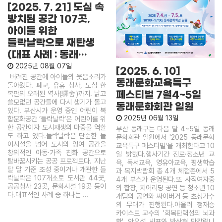
[2025. 7. 21] 도심 속
방치된 공간 107곳,
아이들 위한
들락날락으로 재탄생
(대표 사례 : 동래…
2025년 08월 07일
[2025. 6. 10]
버려진 공간에 아이들의 웃음소리가
동래문화교육특구
돌아왔다. 폐교, 유휴 청사, 도심 한
복판의 오래된 역사(驛舍)까지. 낡고
페스티벌 7월4~5일
쓸모없던 공간들에 다시 생기가 돌고
동래문화회관 일원
있다. 부산시가 운영 중인 어린이 복
2025년 06월 13일
합문화공간 ‘들락날락’은 어린이를 위
한 공간이자 도시재생의 마중물 역할
부산 동래구는 다음 달 4~5일 동래
도 하고 있다.들락날락은 단순한 놀
문화회관 일원에서 '2025 동래문화
이시설을 넘어 도시의 잉여 공간을
교육특구 페스티벌'을 개최한다고 10
창의적인 아동·가족 친화 공간으로
일 밝혔다.행사기간 진로·청소년 교
탈바꿈시키는 공공 프로젝트다. 지난
육, 독서교육, 영유아교육, 평생학습
달 말 기준 조성 중이거나 개관한 들
과 복지박람회 총 4개 체험존에서 5
락날락은 107개소로 도서관 44곳,
4개 부스가 운영된다.또 사직여자중
공공청사 23곳, 문화시설 19곳 등이
의 합창, 치어리딩 공연 등 청소년 10
다.대표적인 사례 중 하나는 …
개팀의 공연와 싸이버거 등 초청가수
의 무대가 진행된다.아울러 정재승
카이스트 교수의 '회복탄력성의 뇌과
학', 안유성 셰프와 박상현 맛칼럼니