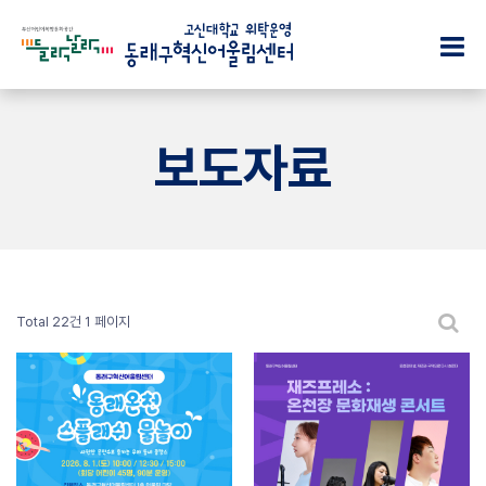
인
프
프
공
사
로
로
지
보도자료
말
그
그
사
램
램
항
미
소
션
전
자
식
·
시
주
비
·
전
하
전
공
시
는
모
·
질
Total 22건
1 페이지
조
·
공
문
직
행
모
도
문
사
·
의
행
층
미
하
사
별
디
기
소
안
어
식