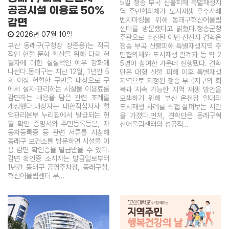
5일 청송 부곡 산불피해 특별재생지
공공시설 이용료 50%
역 주민협의체가 도시재생 우수사례
벤치마킹을 위해 동래구혁신어울림
감면
센터를 방문했다고 밝혔다.청송군청
2026년 07월 10일
주관으로 추진된 이번 선진지 견학은
부산 동래구(구청장 장준용)는 적극
청송 부곡 산불피해 특별재생지역 주
적인 헌혈 문화 확산을 위해 다회 헌
민협의체와 도시재생 관계자 등 약 2
혈자에 대한 실질적인 예우 강화에
5명이 참여한 가운데 진행됐다. 견학
나선다.동래구는 지난 12월, 1년간 5
단은 대형 산불 피해 이후 특별재생
회 이상 헌혈한 구민을 대상으로 구
지역으로 지정된 청송 부곡지구의 회
에서 설치·관리하는 시설물 이용료를
복과 지속 가능한 지역 재생 방안을
감면하는 내용을 담은 관련 조례를
모색하기 위해 부산 온천장 일대의
개정했다.대상자는 대한적십자사 혈
도시재생 사례를 직접 살펴보는 시간
액관리본부 누리집에서 발급되는 헌
을 가졌다.먼저, 견학단은 동래구혁
혈 확인 증명서와 주민등록등본, 자
신어울림센터의 성공적…
동차등록증 등 관련 서류를 지참해
동래구 보건소를 방문하면 시설물 이
용 감면 확인증을 발급받을 수 있다.
감면 확인증 소지자는 발급일로부터
1년간 동래구 공영주차장, 동래구청,
혁신어울림센터 부…