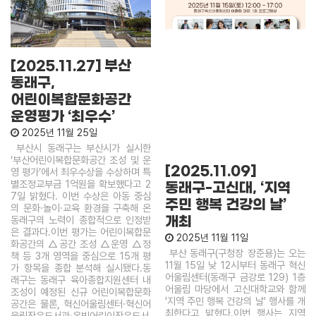
[2025.11.27] 부산
동래구,
어린이복합문화공간
운영평가 ‘최우수’
2025년 11월 25일
부산시 동래구는 부산시가 실시한
‘부산어린이복합문화공간 조성 및 운
[2025.11.09]
영 평가’에서 최우수상을 수상하며 특
별조정교부금 1억원을 확보했다고 2
동래구-고신대, ‘지역
7일 밝혔다. 이번 수상은 아동 중심
주민 행복 건강의 날’
의 문화·놀이·교육 환경을 구축해 온
개최
동래구의 노력이 종합적으로 인정받
은 결과다.이번 평가는 어린이복합문
2025년 11월 11일
화공간의 △공간 조성 △운영 △정
부산 동래구(구청장 장준용)는 오는
책 등 3개 영역을 중심으로 15개 평
11월 15일 낮 12시부터 동래구 혁신
가 항목을 종합 분석해 실시됐다.동
어울림센터(동래구 금강로 129) 1층
래구는 동래구 육아종합지원센터 내
어울림 마당에서 고신대학교와 함께
조성이 예정된 신규 어린이복합문화
'지역 주민 행복 건강의 날' 행사를 개
공간은 물론, 혁신어울림센터·혁신어
최한다고 밝혔다.이번 행사는 지역
울림작은도서관·온빛어린이작은도서