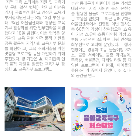
지역 교육 소외계층 지원 및 교육기
부산 동래구가 어린이가 있는 가정을
부 문화 확산 협력[대학저널 이선용
대상으로, 지역 자원인 동래 온천수
기자] 국립부경대학교 경상권 교육기
를 활용한 물놀이 프로그램을 진행해
부거점지원센터는 8월 13일 부산 동
큰 호응을 얻었다. 최근 동래구혁신
래구혁신 어울림센터와 경상권 교육
어울림센터에서 진행된 이번 행사는
기부 활성화를 위한 업무협약을 체결
총 60팀의 가정이 참여했으며 △유
했다고 18일 밝혔다. 이번 협약은 양
아 가정 △유아·초등 다연령 가정 △
기관의 교육 관련 인적·물적 자원을
초등 가정으로 3회차로 나눠 안전을
공동 활용해 지역사회 교육기부 문화
최우선으로 고려해 운영됐다. 행사
를 확산하 고, 교육 소외계층을 위한
현장에는 영유아·초등 물놀이장 3개
맞춤형 프로그램 등을 개발하기 위해
소, 물총 서바이벌, 물총 과녁놀이,
추진됐다. 양 기관은 ▲ 각 기관의 인
족욕장, 버블폼건, 디제잉 타임 등 다
적·물적 자원을 활용한 교육기부 활
양한 프로그램이 마련돼, 아이들의
성화 ▲ 교육기부 프로그램…
웃음소리가 끊이지 않았다. 또 실내·
외 공간을 연…