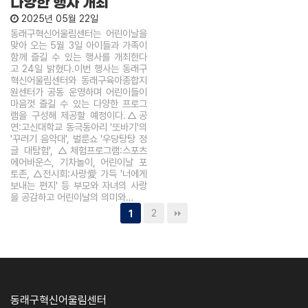
다양한 행사 개최
2025년 05월 22일
동래구혁신어울림센터는 어린이날을
맞아 오는 5월 3일 아이들과 가족이
함께 즐길 수 있는 행사를 개최한다
고 24일 밝혔다.이번 행사는 동래구
혁신어울림센터와 동래구육아종합지
원센터가 공동 운영하며 어린이들이
마음껏 즐길 수 있는 다양한 프로그
램을 구성해 제공할 예정이다.△공
연:고신대학교 동극동아리 '또바기'의
'꾸러기 음악대', 벌룬쇼 '우당탕탕 정
글 대탐험', △체험프로그램:스포츠
에어바운스, 기차놀이, 어린이날 포
토존, △전시회:사랑愛 가득 '너에게
보내는 편지' 등 부모와 자녀의 사랑
을 공감하고 어린이날의 의미와…
2
1
동래구혁신어울림센터