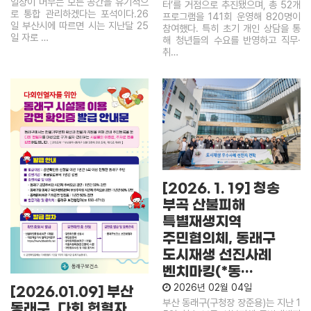
일상이 머무는 모든 공간을 유기적으
터’를 거점으로 추진됐으며, 총 52개
로 통합 관리하겠다는 포석이다.26
프로그램을 141회 운영해 820명이
일 부산시에 따르면 시는 지난달 25
참여했다. 특히 초기 개인 상담을 통
일 자로 …
해 청년들의 수요를 반영하고 직무·
취…
[2026. 1. 19] 청송
부곡 산불피해
특별재생지역
주민협의체, 동래구
도시재생 선진사례
벤치마킹(*동…
2026년 02월 04일
[2026.01.09] 부산
부산 동래구(구청장 장준용)는 지난 1
동래구, 다회 헌혈자