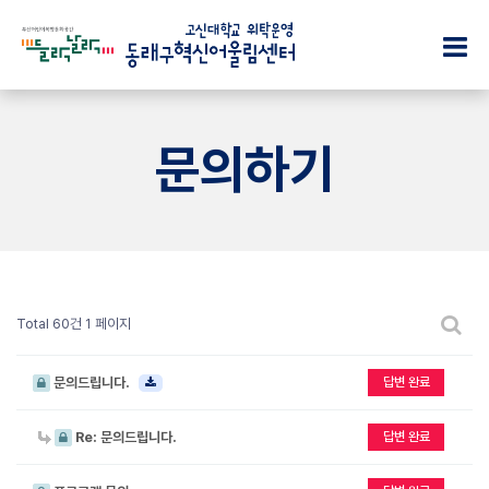
인
프
프
공
사
로
로
지
문의하기
말
그
그
사
램
램
항
미
소
션
전
자
식
·
시
주
비
·
전
하
전
공
시
는
모
·
질
Total 60건
1 페이지
조
·
공
문
직
행
모
도
문
문의드립니다.
답변 완료
사
·
의
행
층
미
하
사
Re: 문의드립니다.
답변 완료
별
디
기
소
안
어
식