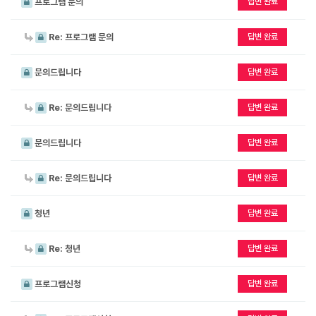
내
보
프로그램 문의
답변 완료
홀
도
견
오
자
학
Re: 프로그램 문의
답변 완료
시
료
신
는
청
길
만
문의드립니다
답변 완료
족
작
이
도
은
Re: 문의드립니다
답변 완료
용
조
도
안
사
서
내
문의드립니다
답변 완료
관
견
학
Re: 문의드립니다
답변 완료
신
청
청년
답변 완료
Re: 청년
답변 완료
프로그램신청
답변 완료